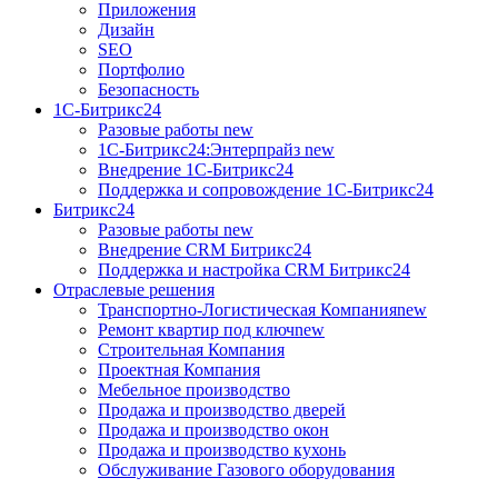
Приложения
Дизайн
SEO
Портфолио
Безопасность
1C-Битрикс24
Разовые работы
new
1С-Битрикс24:Энтерпрайз
new
Внедрение 1C-Битрикс24
Поддержка и сопровождение 1С-Битрикс24
Битрикс24
Разовые работы
new
Внедрение CRM Битрикс24
Поддержка и настройка CRM Битрикс24
Отраслевые решения
Транспортно-Логистическая Компания
new
Ремонт квартир под ключ
new
Строительная Компания
Проектная Компания
Мебельное производство
Продажа и производство дверей
Продажа и производство окон
Продажа и производство кухонь
Обслуживание Газового оборудования