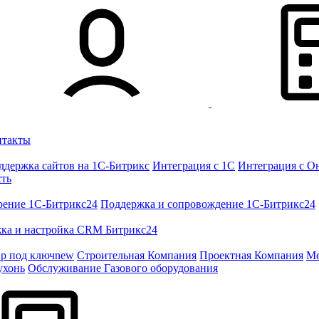
нтакты
ддержка сайтов на 1С-Битрикс
Интеграция с 1С
Интеграция с О
сть
рение 1C-Битрикс24
Поддержка и сопровождение 1С-Битрикс24
ка и настройка CRM Битрикс24
ир под ключ
new
Строительная Компания
Проектная Компания
Ме
ухонь
Обслуживание Газового оборудования