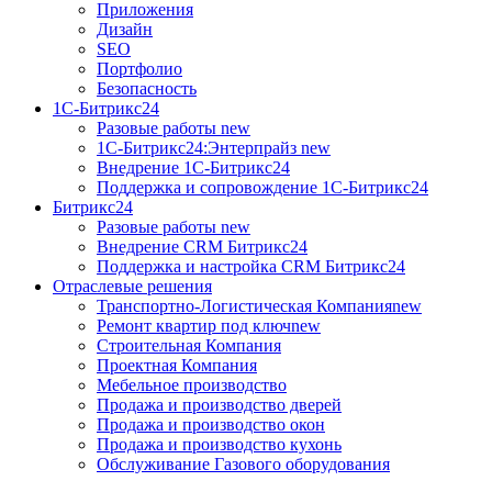
Приложения
Дизайн
SEO
Портфолио
Безопасность
1C-Битрикс24
Разовые работы
new
1С-Битрикс24:Энтерпрайз
new
Внедрение 1C-Битрикс24
Поддержка и сопровождение 1С-Битрикс24
Битрикс24
Разовые работы
new
Внедрение CRM Битрикс24
Поддержка и настройка CRM Битрикс24
Отраслевые решения
Транспортно-Логистическая Компания
new
Ремонт квартир под ключ
new
Строительная Компания
Проектная Компания
Мебельное производство
Продажа и производство дверей
Продажа и производство окон
Продажа и производство кухонь
Обслуживание Газового оборудования