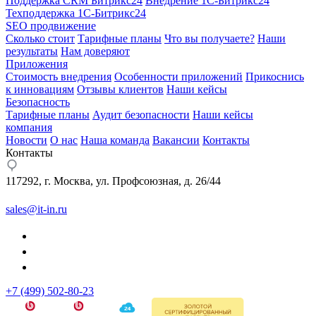
Поддержка CRM Битрикс24
Внедрение 1С-Битрикс24
Техподдержка 1С-Битрикс24
SEO продвижение
Сколько стоит
Тарифные планы
Что вы получаете?
Наши
результаты
Нам доверяют
Приложения
Стоимость внедрения
Особенности приложений
Прикоснись
к инновациям
Отзывы клиентов
Наши кейсы
Безопасность
Тарифные планы
Аудит безопасности
Наши кейсы
компания
Новости
О нас
Наша команда
Вакансии
Контакты
Контакты
117292, г. Москва, ул. Профсоюзная, д. 26/44
sales@it-in.ru
+7 (499) 502-80-23