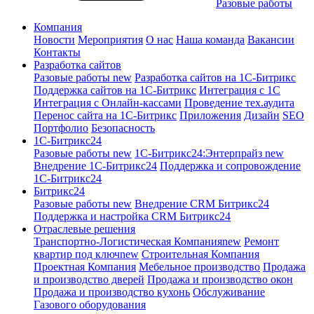
Разовые работы
Компания
Новости
Мероприятия
О нас
Наша команда
Вакансии
Контакты
Разработка сайтов
Разовые работы
new
Разработка сайтов на 1С-Битрикс
Поддержка сайтов на 1С-Битрикс
Интеграция с 1С
Интеграция с Онлайн-кассами
Проведение тех.аудита
Перенос сайта на 1С-Битрикс
Приложения
Дизайн
SEO
Портфолио
Безопасность
1C-Битрикс24
Разовые работы
new
1С-Битрикс24:Энтерпрайз
new
Внедрение 1C-Битрикс24
Поддержка и сопровождение
1С-Битрикс24
Битрикс24
Разовые работы
new
Внедрение CRM Битрикс24
Поддержка и настройка CRM Битрикс24
Отраслевые решения
Транспортно-Логистическая Компания
new
Ремонт
квартир под ключ
new
Строительная Компания
Проектная Компания
Мебельное производство
Продажа
и производство дверей
Продажа и производство окон
Продажа и производство кухонь
Обслуживание
Газового оборудования