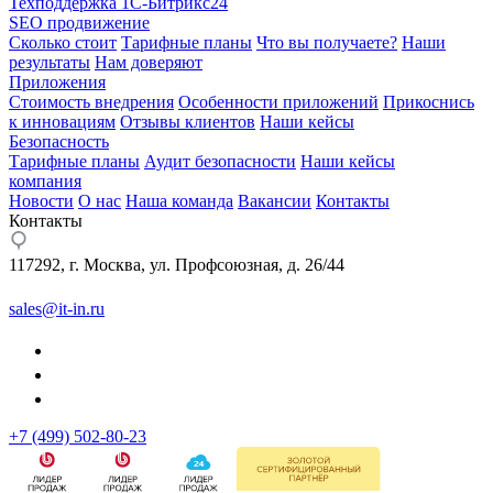
Техподдержка 1С-Битрикс24
SEO продвижение
Сколько стоит
Тарифные планы
Что вы получаете?
Наши
результаты
Нам доверяют
Приложения
Стоимость внедрения
Особенности приложений
Прикоснись
к инновациям
Отзывы клиентов
Наши кейсы
Безопасность
Тарифные планы
Аудит безопасности
Наши кейсы
компания
Новости
О нас
Наша команда
Вакансии
Контакты
Контакты
117292, г. Москва, ул. Профсоюзная, д. 26/44
sales@it-in.ru
+7 (499) 502-80-23