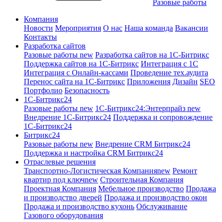
Разовые работы
Компания
Новости
Мероприятия
О нас
Наша команда
Вакансии
Контакты
Разработка сайтов
Разовые работы
new
Разработка сайтов на 1С-Битрикс
Поддержка сайтов на 1С-Битрикс
Интеграция с 1С
Интеграция с Онлайн-кассами
Проведение тех.аудита
Перенос сайта на 1С-Битрикс
Приложения
Дизайн
SEO
Портфолио
Безопасность
1C-Битрикс24
Разовые работы
new
1С-Битрикс24:Энтерпрайз
new
Внедрение 1C-Битрикс24
Поддержка и сопровождение
1С-Битрикс24
Битрикс24
Разовые работы
new
Внедрение CRM Битрикс24
Поддержка и настройка CRM Битрикс24
Отраслевые решения
Транспортно-Логистическая Компания
new
Ремонт
квартир под ключ
new
Строительная Компания
Проектная Компания
Мебельное производство
Продажа
и производство дверей
Продажа и производство окон
Продажа и производство кухонь
Обслуживание
Газового оборудования