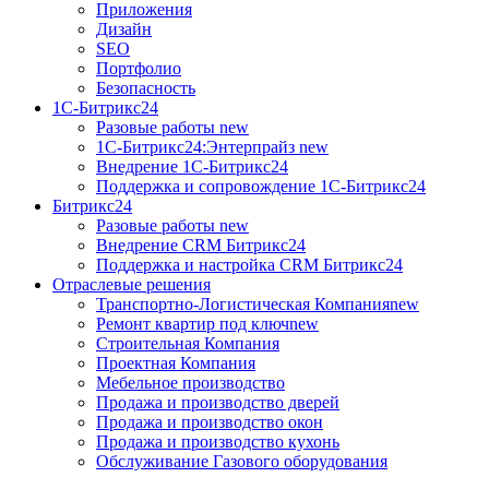
Приложения
Дизайн
SEO
Портфолио
Безопасность
1C-Битрикс24
Разовые работы
new
1С-Битрикс24:Энтерпрайз
new
Внедрение 1C-Битрикс24
Поддержка и сопровождение 1С-Битрикс24
Битрикс24
Разовые работы
new
Внедрение CRM Битрикс24
Поддержка и настройка CRM Битрикс24
Отраслевые решения
Транспортно-Логистическая Компания
new
Ремонт квартир под ключ
new
Строительная Компания
Проектная Компания
Мебельное производство
Продажа и производство дверей
Продажа и производство окон
Продажа и производство кухонь
Обслуживание Газового оборудования