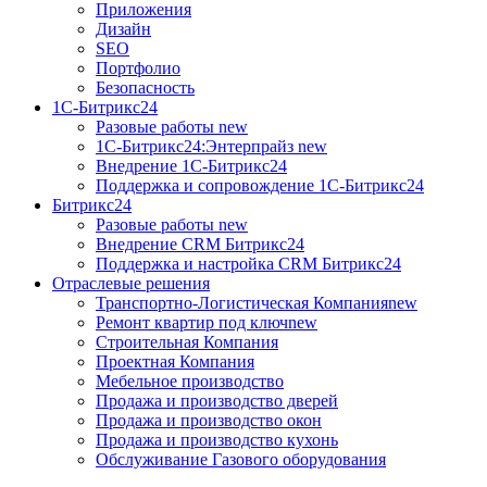
Приложения
Дизайн
SEO
Портфолио
Безопасность
1C-Битрикс24
Разовые работы
new
1С-Битрикс24:Энтерпрайз
new
Внедрение 1C-Битрикс24
Поддержка и сопровождение 1С-Битрикс24
Битрикс24
Разовые работы
new
Внедрение CRM Битрикс24
Поддержка и настройка CRM Битрикс24
Отраслевые решения
Транспортно-Логистическая Компания
new
Ремонт квартир под ключ
new
Строительная Компания
Проектная Компания
Мебельное производство
Продажа и производство дверей
Продажа и производство окон
Продажа и производство кухонь
Обслуживание Газового оборудования