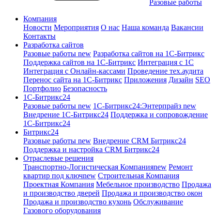
Разовые работы
Компания
Новости
Мероприятия
О нас
Наша команда
Вакансии
Контакты
Разработка сайтов
Разовые работы
new
Разработка сайтов на 1С-Битрикс
Поддержка сайтов на 1С-Битрикс
Интеграция с 1С
Интеграция с Онлайн-кассами
Проведение тех.аудита
Перенос сайта на 1С-Битрикс
Приложения
Дизайн
SEO
Портфолио
Безопасность
1C-Битрикс24
Разовые работы
new
1С-Битрикс24:Энтерпрайз
new
Внедрение 1C-Битрикс24
Поддержка и сопровождение
1С-Битрикс24
Битрикс24
Разовые работы
new
Внедрение CRM Битрикс24
Поддержка и настройка CRM Битрикс24
Отраслевые решения
Транспортно-Логистическая Компания
new
Ремонт
квартир под ключ
new
Строительная Компания
Проектная Компания
Мебельное производство
Продажа
и производство дверей
Продажа и производство окон
Продажа и производство кухонь
Обслуживание
Газового оборудования