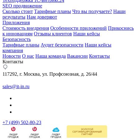
Техподдержка 1С-Битрикс24
SEO продвижение
Сколько стоит
Тарифные планы
Что вы получаете?
Наши
результаты
Нам доверяют
Приложения
Стоимость внедрения
Особенности приложений
Прикоснись
к инновациям
Отзывы клиентов
Наши кейсы
Безопасность
Тарифные планы
Аудит безопасности
Наши кейсы
компания
Новости
О нас
Наша команда
Вакансии
Контакты
Контакты
117292, г. Москва, ул. Профсоюзная, д. 26/44
sales@it-in.ru
+7 (499) 502-80-23