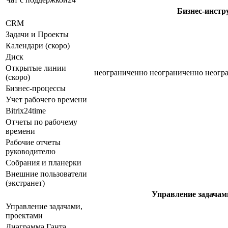
Бизнес-инст
CRM
Задачи и Проекты
Календари (скоро)
Диск
Открытые линии
неограниченно
неограниченно
неогр
(скоро)
Бизнес-процессы
Учет рабочего времени
Bitrix24time
Отчеты по рабочему
времени
Рабочие отчеты
руководителю
Cобрания и планерки
Внешние пользователи
(экстранет)
Управление задачам
Управление задачами,
проектами
Диаграмма Ганта