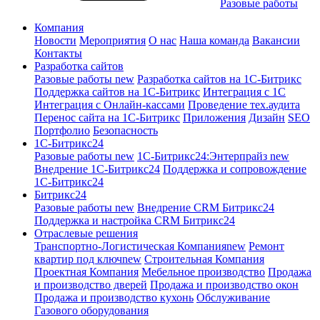
Разовые работы
Компания
Новости
Мероприятия
О нас
Наша команда
Вакансии
Контакты
Разработка сайтов
Разовые работы
new
Разработка сайтов на 1С-Битрикс
Поддержка сайтов на 1С-Битрикс
Интеграция с 1С
Интеграция с Онлайн-кассами
Проведение тех.аудита
Перенос сайта на 1С-Битрикс
Приложения
Дизайн
SEO
Портфолио
Безопасность
1C-Битрикс24
Разовые работы
new
1С-Битрикс24:Энтерпрайз
new
Внедрение 1C-Битрикс24
Поддержка и сопровождение
1С-Битрикс24
Битрикс24
Разовые работы
new
Внедрение CRM Битрикс24
Поддержка и настройка CRM Битрикс24
Отраслевые решения
Транспортно-Логистическая Компания
new
Ремонт
квартир под ключ
new
Строительная Компания
Проектная Компания
Мебельное производство
Продажа
и производство дверей
Продажа и производство окон
Продажа и производство кухонь
Обслуживание
Газового оборудования