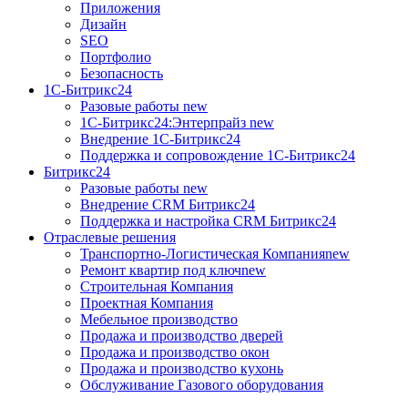
Приложения
Дизайн
SEO
Портфолио
Безопасность
1C-Битрикс24
Разовые работы
new
1С-Битрикс24:Энтерпрайз
new
Внедрение 1C-Битрикс24
Поддержка и сопровождение 1С-Битрикс24
Битрикс24
Разовые работы
new
Внедрение CRM Битрикс24
Поддержка и настройка CRM Битрикс24
Отраслевые решения
Транспортно-Логистическая Компания
new
Ремонт квартир под ключ
new
Строительная Компания
Проектная Компания
Мебельное производство
Продажа и производство дверей
Продажа и производство окон
Продажа и производство кухонь
Обслуживание Газового оборудования