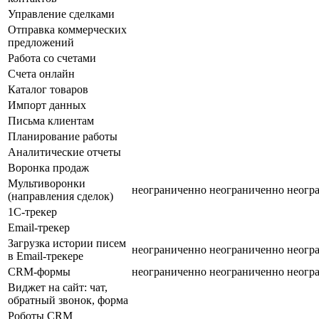
Управление сделками
Отправка коммерческих
предложений
Работа со счетами
Счета онлайн
Каталог товаров
Импорт данных
Письма клиентам
Планирование работы
Аналитические отчеты
Воронка продаж
Мультиворонки
неограниченно
неограниченно
неогр
(направления сделок)
1С-трекер
Email-трекер
Загрузка истории писем
неограниченно
неограниченно
неогр
в Email-трекере
CRM-формы
неограниченно
неограниченно
неогр
Виджет на сайт: чат,
обратный звонок, форма
Роботы CRM