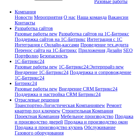
Разовые работы
Компания
Новости
Мероприятия
О нас
Наша команда
Вакансии
Контакты
Разработка сайтов
Разовые работы
new
Разработка сайтов на 1С-Битрикс
Поддержка сайтов на 1С-Битрикс
Интеграция с 1С
Интеграция с Онлайн-кассами
Проведение тех.аудита
Перенос сайта на 1С-Битрикс
Приложения
Дизайн
SEO
Портфолио
Безопасность
1C-Битрикс24
Разовые работы
new
1С-Битрикс24:Энтерпрайз
new
Внедрение 1C-Битрикс24
Поддержка и сопровождение
1С-Битрикс24
Битрикс24
Разовые работы
new
Внедрение CRM Битрикс24
Поддержка и настройка CRM Битрикс24
Отраслевые решения
Транспортно-Логистическая Компания
new
Ремонт
квартир под ключ
new
Строительная Компания
Проектная Компания
Мебельное производство
Продажа
и производство дверей
Продажа и производство окон
Продажа и производство кухонь
Обслуживание
Газового оборудования