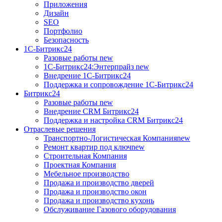
Приложения
Дизайн
SEO
Портфолио
Безопасность
1C-Битрикс24
Разовые работы
new
1С-Битрикс24:Энтерпрайз
new
Внедрение 1C-Битрикс24
Поддержка и сопровождение 1С-Битрикс24
Битрикс24
Разовые работы
new
Внедрение CRM Битрикс24
Поддержка и настройка CRM Битрикс24
Отраслевые решения
Транспортно-Логистическая Компания
new
Ремонт квартир под ключ
new
Строительная Компания
Проектная Компания
Мебельное производство
Продажа и производство дверей
Продажа и производство окон
Продажа и производство кухонь
Обслуживание Газового оборудования