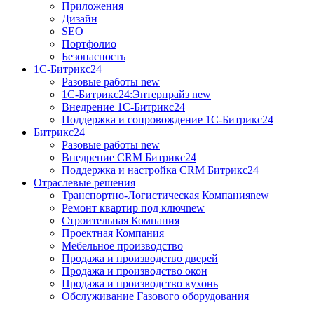
Приложения
Дизайн
SEO
Портфолио
Безопасность
1C-Битрикс24
Разовые работы
new
1С-Битрикс24:Энтерпрайз
new
Внедрение 1C-Битрикс24
Поддержка и сопровождение 1С-Битрикс24
Битрикс24
Разовые работы
new
Внедрение CRM Битрикс24
Поддержка и настройка CRM Битрикс24
Отраслевые решения
Транспортно-Логистическая Компания
new
Ремонт квартир под ключ
new
Строительная Компания
Проектная Компания
Мебельное производство
Продажа и производство дверей
Продажа и производство окон
Продажа и производство кухонь
Обслуживание Газового оборудования