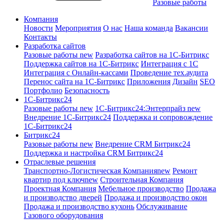
Разовые работы
Компания
Новости
Мероприятия
О нас
Наша команда
Вакансии
Контакты
Разработка сайтов
Разовые работы
new
Разработка сайтов на 1С-Битрикс
Поддержка сайтов на 1С-Битрикс
Интеграция с 1С
Интеграция с Онлайн-кассами
Проведение тех.аудита
Перенос сайта на 1С-Битрикс
Приложения
Дизайн
SEO
Портфолио
Безопасность
1C-Битрикс24
Разовые работы
new
1С-Битрикс24:Энтерпрайз
new
Внедрение 1C-Битрикс24
Поддержка и сопровождение
1С-Битрикс24
Битрикс24
Разовые работы
new
Внедрение CRM Битрикс24
Поддержка и настройка CRM Битрикс24
Отраслевые решения
Транспортно-Логистическая Компания
new
Ремонт
квартир под ключ
new
Строительная Компания
Проектная Компания
Мебельное производство
Продажа
и производство дверей
Продажа и производство окон
Продажа и производство кухонь
Обслуживание
Газового оборудования