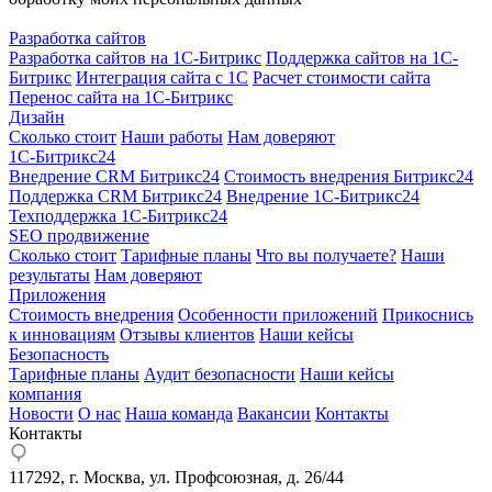
Разработка сайтов
Разработка сайтов на 1С-Битрикс
Поддержка сайтов на 1С-
Битрикс
Интеграция сайта с 1С
Расчет стоимости сайта
Перенос сайта на 1С-Битрикс
Дизайн
Сколько стоит
Наши работы
Нам доверяют
1С-Битрикс24
Внедрение CRM Битрикс24
Стоимость внедрения Битрикс24
Поддержка CRM Битрикс24
Внедрение 1С-Битрикс24
Техподдержка 1С-Битрикс24
SEO продвижение
Сколько стоит
Тарифные планы
Что вы получаете?
Наши
результаты
Нам доверяют
Приложения
Стоимость внедрения
Особенности приложений
Прикоснись
к инновациям
Отзывы клиентов
Наши кейсы
Безопасность
Тарифные планы
Аудит безопасности
Наши кейсы
компания
Новости
О нас
Наша команда
Вакансии
Контакты
Контакты
117292, г. Москва, ул. Профсоюзная, д. 26/44