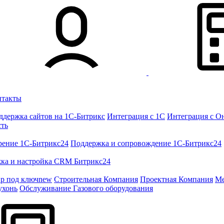
нтакты
ддержка сайтов на 1С-Битрикс
Интеграция с 1С
Интеграция с О
сть
рение 1C-Битрикс24
Поддержка и сопровождение 1С-Битрикс24
ка и настройка CRM Битрикс24
ир под ключ
new
Строительная Компания
Проектная Компания
Ме
ухонь
Обслуживание Газового оборудования