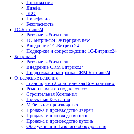
Приложения
Дизайн
SEO
Портфолио
Безопасность
1C-Битрикс24
Разовые работы
new
1С-Битрикс24:Энтерпрайз
new
Внедрение 1C-Битрикс24
Поддержка и сопровождение 1С-Битрикс24
Битрикс24
Разовые работы
new
Внедрение CRM Битрикс24
Поддержка и настройка CRM Битрикс24
Отраслевые решения
Транспортно-Логистическая Компания
new
Ремонт квартир под ключ
new
Строительная Компания
Проектная Компания
Мебельное производство
Продажа и производство дверей
Продажа и производство окон
Продажа и производство кухонь
Обслуживание Газового оборудования