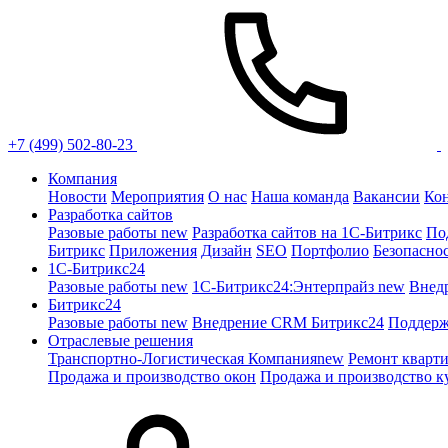
+7 (499) 502-80-23
Компания
Новости
Мероприятия
О нас
Наша команда
Вакансии
Ко
Разработка сайтов
Разовые работы
new
Разработка сайтов на 1С-Битрикс
По
Битрикс
Приложения
Дизайн
SEO
Портфолио
Безопасно
1C-Битрикс24
Разовые работы
new
1С-Битрикс24:Энтерпрайз
new
Внед
Битрикс24
Разовые работы
new
Внедрение CRM Битрикс24
Поддерж
Отраслевые решения
Транспортно-Логистическая Компания
new
Ремонт кварт
Продажа и производство окон
Продажа и производство к