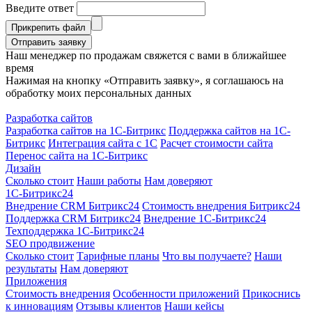
Введите ответ
Прикрепить файл
Отправить заявку
Наш менеджер по продажам свяжется с вами в ближайшее
время
Нажимая на кнопку «Отправить заявку», я соглашаюсь на
обработку моих персональных данных
Разработка сайтов
Разработка сайтов на 1С-Битрикс
Поддержка сайтов на 1С-
Битрикс
Интеграция сайта с 1С
Расчет стоимости сайта
Перенос сайта на 1С-Битрикс
Дизайн
Сколько стоит
Наши работы
Нам доверяют
1С-Битрикс24
Внедрение CRM Битрикс24
Стоимость внедрения Битрикс24
Поддержка CRM Битрикс24
Внедрение 1С-Битрикс24
Техподдержка 1С-Битрикс24
SEO продвижение
Сколько стоит
Тарифные планы
Что вы получаете?
Наши
результаты
Нам доверяют
Приложения
Стоимость внедрения
Особенности приложений
Прикоснись
к инновациям
Отзывы клиентов
Наши кейсы