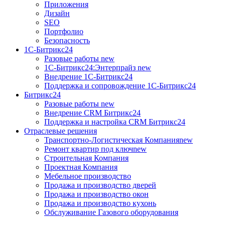
Приложения
Дизайн
SEO
Портфолио
Безопасность
1C-Битрикс24
Разовые работы
new
1С-Битрикс24:Энтерпрайз
new
Внедрение 1C-Битрикс24
Поддержка и сопровождение 1С-Битрикс24
Битрикс24
Разовые работы
new
Внедрение CRM Битрикс24
Поддержка и настройка CRM Битрикс24
Отраслевые решения
Транспортно-Логистическая Компания
new
Ремонт квартир под ключ
new
Строительная Компания
Проектная Компания
Мебельное производство
Продажа и производство дверей
Продажа и производство окон
Продажа и производство кухонь
Обслуживание Газового оборудования