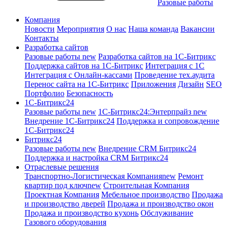
Разовые работы
Компания
Новости
Мероприятия
О нас
Наша команда
Вакансии
Контакты
Разработка сайтов
Разовые работы
new
Разработка сайтов на 1С-Битрикс
Поддержка сайтов на 1С-Битрикс
Интеграция с 1С
Интеграция с Онлайн-кассами
Проведение тех.аудита
Перенос сайта на 1С-Битрикс
Приложения
Дизайн
SEO
Портфолио
Безопасность
1C-Битрикс24
Разовые работы
new
1С-Битрикс24:Энтерпрайз
new
Внедрение 1C-Битрикс24
Поддержка и сопровождение
1С-Битрикс24
Битрикс24
Разовые работы
new
Внедрение CRM Битрикс24
Поддержка и настройка CRM Битрикс24
Отраслевые решения
Транспортно-Логистическая Компания
new
Ремонт
квартир под ключ
new
Строительная Компания
Проектная Компания
Мебельное производство
Продажа
и производство дверей
Продажа и производство окон
Продажа и производство кухонь
Обслуживание
Газового оборудования