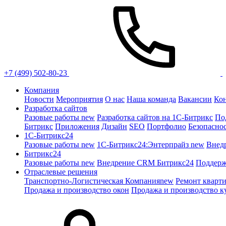
+7 (499) 502-80-23
Компания
Новости
Мероприятия
О нас
Наша команда
Вакансии
Ко
Разработка сайтов
Разовые работы
new
Разработка сайтов на 1С-Битрикс
По
Битрикс
Приложения
Дизайн
SEO
Портфолио
Безопасно
1C-Битрикс24
Разовые работы
new
1С-Битрикс24:Энтерпрайз
new
Внед
Битрикс24
Разовые работы
new
Внедрение CRM Битрикс24
Поддерж
Отраслевые решения
Транспортно-Логистическая Компания
new
Ремонт кварт
Продажа и производство окон
Продажа и производство к