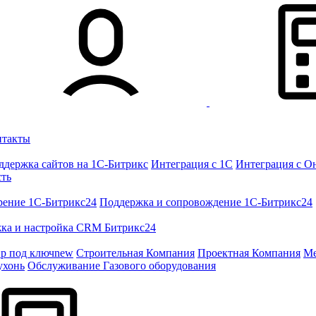
нтакты
ддержка сайтов на 1С-Битрикс
Интеграция с 1С
Интеграция с О
сть
рение 1C-Битрикс24
Поддержка и сопровождение 1С-Битрикс24
ка и настройка CRM Битрикс24
ир под ключ
new
Строительная Компания
Проектная Компания
Ме
ухонь
Обслуживание Газового оборудования