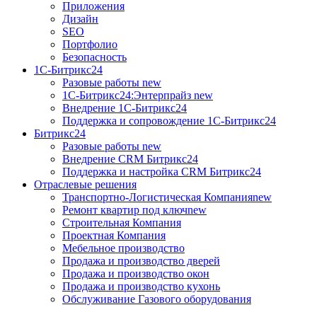
Приложения
Дизайн
SEO
Портфолио
Безопасность
1C-Битрикс24
Разовые работы
new
1С-Битрикс24:Энтерпрайз
new
Внедрение 1C-Битрикс24
Поддержка и сопровождение 1С-Битрикс24
Битрикс24
Разовые работы
new
Внедрение CRM Битрикс24
Поддержка и настройка CRM Битрикс24
Отраслевые решения
Транспортно-Логистическая Компания
new
Ремонт квартир под ключ
new
Строительная Компания
Проектная Компания
Мебельное производство
Продажа и производство дверей
Продажа и производство окон
Продажа и производство кухонь
Обслуживание Газового оборудования