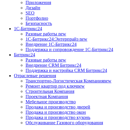
Приложения
Дизайн
SEO
Портфолио
Безопасность
1C-Битрикс24
Разовые работы
new
1С-Битрикс24:Энтерпрайз
new
Внедрение 1C-Битрикс24
Поддержка и сопровождение 1С-Битрикс24
Битрикс24
Разовые работы
new
Внедрение CRM Битрикс24
Поддержка и настройка CRM Битрикс24
Отраслевые решения
Транспортно-Логистическая Компания
new
Ремонт квартир под ключ
new
Строительная Компания
Проектная Компания
Мебельное производство
Продажа и производство дверей
Продажа и производство окон
Продажа и производство кухонь
Обслуживание Газового оборудования