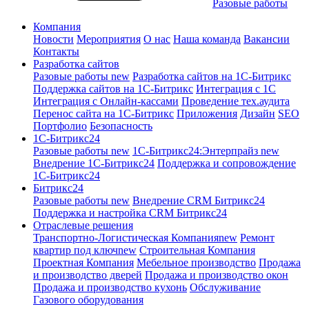
Разовые работы
Компания
Новости
Мероприятия
О нас
Наша команда
Вакансии
Контакты
Разработка сайтов
Разовые работы
new
Разработка сайтов на 1С-Битрикс
Поддержка сайтов на 1С-Битрикс
Интеграция с 1С
Интеграция с Онлайн-кассами
Проведение тех.аудита
Перенос сайта на 1С-Битрикс
Приложения
Дизайн
SEO
Портфолио
Безопасность
1C-Битрикс24
Разовые работы
new
1С-Битрикс24:Энтерпрайз
new
Внедрение 1C-Битрикс24
Поддержка и сопровождение
1С-Битрикс24
Битрикс24
Разовые работы
new
Внедрение CRM Битрикс24
Поддержка и настройка CRM Битрикс24
Отраслевые решения
Транспортно-Логистическая Компания
new
Ремонт
квартир под ключ
new
Строительная Компания
Проектная Компания
Мебельное производство
Продажа
и производство дверей
Продажа и производство окон
Продажа и производство кухонь
Обслуживание
Газового оборудования