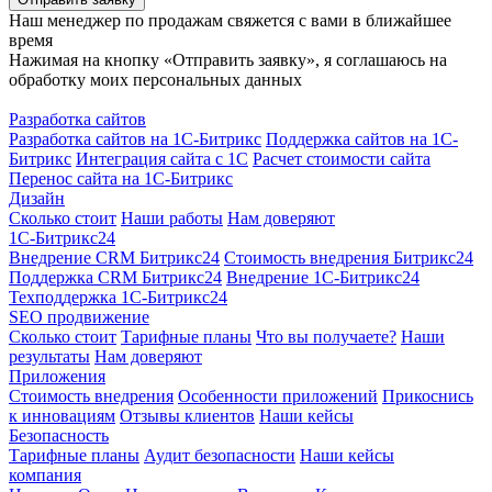
Наш менеджер по продажам свяжется с вами в ближайшее
время
Нажимая на кнопку «Отправить заявку», я соглашаюсь на
обработку моих персональных данных
Разработка сайтов
Разработка сайтов на 1С-Битрикс
Поддержка сайтов на 1С-
Битрикс
Интеграция сайта с 1С
Расчет стоимости сайта
Перенос сайта на 1С-Битрикс
Дизайн
Сколько стоит
Наши работы
Нам доверяют
1С-Битрикс24
Внедрение CRM Битрикс24
Стоимость внедрения Битрикс24
Поддержка CRM Битрикс24
Внедрение 1С-Битрикс24
Техподдержка 1С-Битрикс24
SEO продвижение
Сколько стоит
Тарифные планы
Что вы получаете?
Наши
результаты
Нам доверяют
Приложения
Стоимость внедрения
Особенности приложений
Прикоснись
к инновациям
Отзывы клиентов
Наши кейсы
Безопасность
Тарифные планы
Аудит безопасности
Наши кейсы
компания