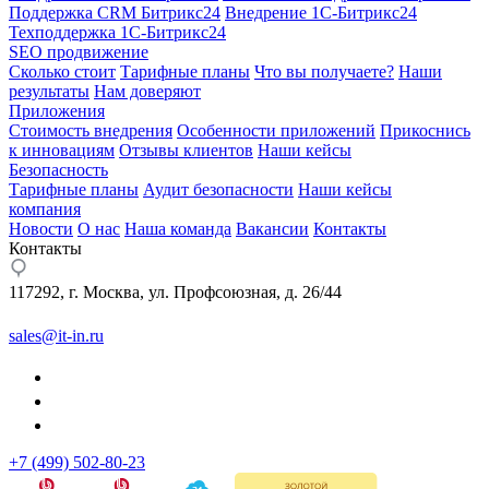
Поддержка CRM Битрикс24
Внедрение 1С-Битрикс24
Техподдержка 1С-Битрикс24
SEO продвижение
Сколько стоит
Тарифные планы
Что вы получаете?
Наши
результаты
Нам доверяют
Приложения
Стоимость внедрения
Особенности приложений
Прикоснись
к инновациям
Отзывы клиентов
Наши кейсы
Безопасность
Тарифные планы
Аудит безопасности
Наши кейсы
компания
Новости
О нас
Наша команда
Вакансии
Контакты
Контакты
117292, г. Москва, ул. Профсоюзная, д. 26/44
sales@it-in.ru
+7 (499) 502-80-23