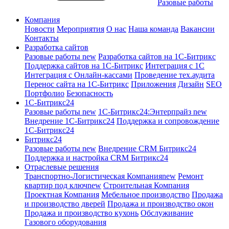
Разовые работы
Компания
Новости
Мероприятия
О нас
Наша команда
Вакансии
Контакты
Разработка сайтов
Разовые работы
new
Разработка сайтов на 1С-Битрикс
Поддержка сайтов на 1С-Битрикс
Интеграция с 1С
Интеграция с Онлайн-кассами
Проведение тех.аудита
Перенос сайта на 1С-Битрикс
Приложения
Дизайн
SEO
Портфолио
Безопасность
1C-Битрикс24
Разовые работы
new
1С-Битрикс24:Энтерпрайз
new
Внедрение 1C-Битрикс24
Поддержка и сопровождение
1С-Битрикс24
Битрикс24
Разовые работы
new
Внедрение CRM Битрикс24
Поддержка и настройка CRM Битрикс24
Отраслевые решения
Транспортно-Логистическая Компания
new
Ремонт
квартир под ключ
new
Строительная Компания
Проектная Компания
Мебельное производство
Продажа
и производство дверей
Продажа и производство окон
Продажа и производство кухонь
Обслуживание
Газового оборудования