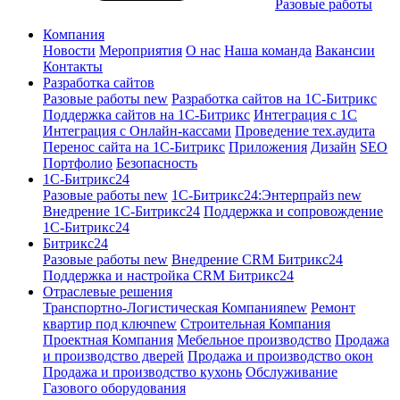
Разовые работы
Компания
Новости
Мероприятия
О нас
Наша команда
Вакансии
Контакты
Разработка сайтов
Разовые работы
new
Разработка сайтов на 1С-Битрикс
Поддержка сайтов на 1С-Битрикс
Интеграция с 1С
Интеграция с Онлайн-кассами
Проведение тех.аудита
Перенос сайта на 1С-Битрикс
Приложения
Дизайн
SEO
Портфолио
Безопасность
1C-Битрикс24
Разовые работы
new
1С-Битрикс24:Энтерпрайз
new
Внедрение 1C-Битрикс24
Поддержка и сопровождение
1С-Битрикс24
Битрикс24
Разовые работы
new
Внедрение CRM Битрикс24
Поддержка и настройка CRM Битрикс24
Отраслевые решения
Транспортно-Логистическая Компания
new
Ремонт
квартир под ключ
new
Строительная Компания
Проектная Компания
Мебельное производство
Продажа
и производство дверей
Продажа и производство окон
Продажа и производство кухонь
Обслуживание
Газового оборудования