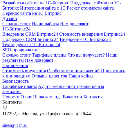
Разработка сайтов на 1С-Битрикс
Поддержка сайтов на 1С-
Битрикс
Интеграция сайта с 1С
Расчет стоимости сайта
Перенос сайта на 1С-Битрикс
Дизайн
Сколько стоит
Наши работы
Нам доверяют
1С-Битрикс24
Внедрение CRM Битрикс24
Стоимость внедрения Битрикс24
Поддержка CRM Битрикс24
Внедрение 1С-Битрикс24
Техподдержка 1С-Битрикс24
SEO продвижение
Сколько стоит
Тарифные планы
Что вы получаете?
Наши
результаты
Нам доверяют
Приложения
Стоимость внедрения
Особенности приложений
Прикоснись
к инновациям
Отзывы клиентов
Наши кейсы
Безопасность
Тарифные планы
Аудит безопасности
Наши кейсы
компания
Новости
О нас
Наша команда
Вакансии
Контакты
Контакты
117292, г. Москва, ул. Профсоюзная, д. 26/44
sales@it-in.ru