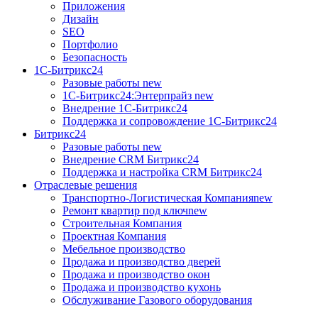
Приложения
Дизайн
SEO
Портфолио
Безопасность
1C-Битрикс24
Разовые работы
new
1С-Битрикс24:Энтерпрайз
new
Внедрение 1C-Битрикс24
Поддержка и сопровождение 1С-Битрикс24
Битрикс24
Разовые работы
new
Внедрение CRM Битрикс24
Поддержка и настройка CRM Битрикс24
Отраслевые решения
Транспортно-Логистическая Компания
new
Ремонт квартир под ключ
new
Строительная Компания
Проектная Компания
Мебельное производство
Продажа и производство дверей
Продажа и производство окон
Продажа и производство кухонь
Обслуживание Газового оборудования