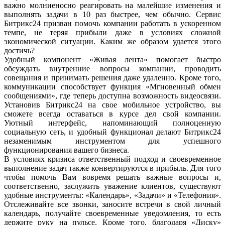
важно молниеносно реагировать на малейшие изменения и
выполнять задачи в 10 раз быстрее, чем обычно. Сервис
Битрикс24 призван помочь компании работать в ускоренном
темпе, не теряя прибыли даже в условиях сложной
экономической ситуации. Каким же образом удается этого
достичь?
Удобный компонент «Живая лента» помогает быстро
обсуждать внутренние вопросы компании, проводить
совещания и принимать решения даже удаленно. Кроме того,
коммуникации способствует функция «Мгновенный обмен
сообщениями», где теперь доступна возможность видеосвязи.
Установив Битрикс24 на свое мобильное устройство, вы
сможете всегда оставаться в курсе дел свой компании.
Уютный интерфейс, напоминающий полноценную
социальную сеть, и удобный функционал делают Битрикс24
незаменимым инструментом для успешного
функционирования вашего бизнеса.
В условиях кризиса ответственный подход и своевременное
выполнение задач также конвертируются в прибыль. Для того
чтобы помочь Вам вовремя решать важные вопросы и,
соответственно, заслужить уважение клиентов, существуют
удобные инструменты: «Календарь», «Задачи» и «Телефония».
Отслеживайте все звонки, заносите встречи в свой личный
календарь, получайте своевременные уведомления, то есть
держите руку на пульсе. Кроме того, благодаря «Диску»