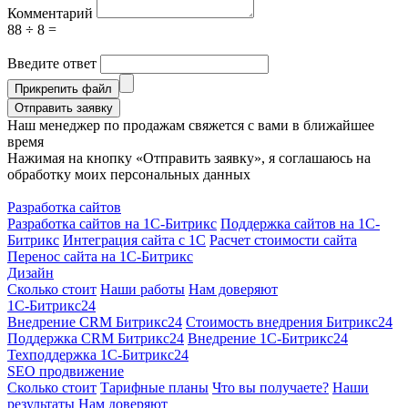
Комментарий
88 ÷ 8 =
Введите ответ
Прикрепить файл
Отправить заявку
Наш менеджер по продажам свяжется с вами в ближайшее
время
Нажимая на кнопку «Отправить заявку», я соглашаюсь на
обработку моих персональных данных
Разработка сайтов
Разработка сайтов на 1С-Битрикс
Поддержка сайтов на 1С-
Битрикс
Интеграция сайта с 1С
Расчет стоимости сайта
Перенос сайта на 1С-Битрикс
Дизайн
Сколько стоит
Наши работы
Нам доверяют
1С-Битрикс24
Внедрение CRM Битрикс24
Стоимость внедрения Битрикс24
Поддержка CRM Битрикс24
Внедрение 1С-Битрикс24
Техподдержка 1С-Битрикс24
SEO продвижение
Сколько стоит
Тарифные планы
Что вы получаете?
Наши
результаты
Нам доверяют