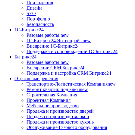
Приложения
Дизайн
SEO
Портфолио
Безопасность
1C-Битрикс24
Разовые работы
new
1С-Битрикс24:Энтерпрайз
new
Внедрение 1C-Битрикс24
Поддержка и сопровождение 1С-Битрикс24
Битрикс24
Разовые работы
new
Внедрение CRM Битрикс24
Поддержка и настройка CRM Битрикс24
Отраслевые решения
Транспортно-Логистическая Компания
new
Ремонт квартир под ключ
new
Строительная Компания
Проектная Компания
Мебельное производство
Продажа и производство дверей
Продажа и производство окон
Продажа и производство кухонь
Обслуживание Газового оборудования