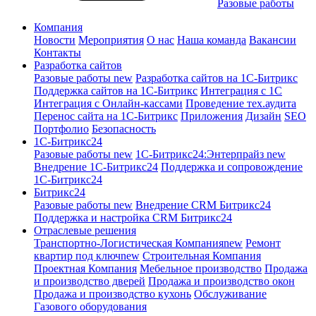
Разовые работы
Компания
Новости
Мероприятия
О нас
Наша команда
Вакансии
Контакты
Разработка сайтов
Разовые работы
new
Разработка сайтов на 1С-Битрикс
Поддержка сайтов на 1С-Битрикс
Интеграция с 1С
Интеграция с Онлайн-кассами
Проведение тех.аудита
Перенос сайта на 1С-Битрикс
Приложения
Дизайн
SEO
Портфолио
Безопасность
1C-Битрикс24
Разовые работы
new
1С-Битрикс24:Энтерпрайз
new
Внедрение 1C-Битрикс24
Поддержка и сопровождение
1С-Битрикс24
Битрикс24
Разовые работы
new
Внедрение CRM Битрикс24
Поддержка и настройка CRM Битрикс24
Отраслевые решения
Транспортно-Логистическая Компания
new
Ремонт
квартир под ключ
new
Строительная Компания
Проектная Компания
Мебельное производство
Продажа
и производство дверей
Продажа и производство окон
Продажа и производство кухонь
Обслуживание
Газового оборудования