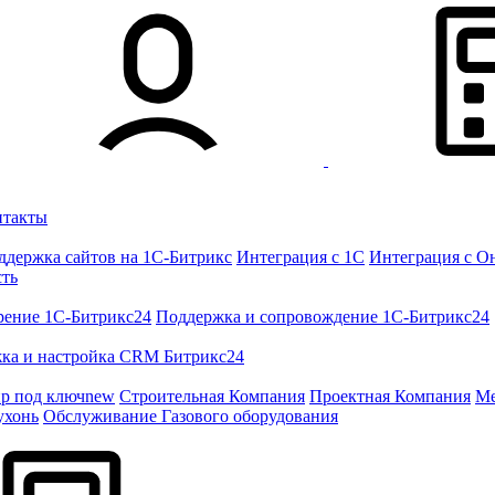
нтакты
ддержка сайтов на 1С-Битрикс
Интеграция с 1С
Интеграция с О
сть
рение 1C-Битрикс24
Поддержка и сопровождение 1С-Битрикс24
ка и настройка CRM Битрикс24
ир под ключ
new
Строительная Компания
Проектная Компания
Ме
ухонь
Обслуживание Газового оборудования