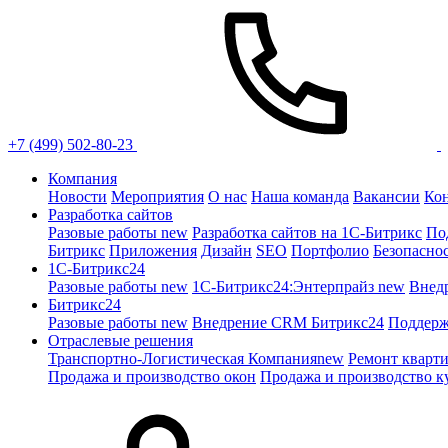
+7 (499) 502-80-23
Компания
Новости
Мероприятия
О нас
Наша команда
Вакансии
Ко
Разработка сайтов
Разовые работы
new
Разработка сайтов на 1С-Битрикс
По
Битрикс
Приложения
Дизайн
SEO
Портфолио
Безопасно
1C-Битрикс24
Разовые работы
new
1С-Битрикс24:Энтерпрайз
new
Внед
Битрикс24
Разовые работы
new
Внедрение CRM Битрикс24
Поддерж
Отраслевые решения
Транспортно-Логистическая Компания
new
Ремонт кварт
Продажа и производство окон
Продажа и производство к