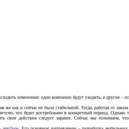
исходить изменения: одни компании будут уходить, а другие – по
к же как и сейчас не была стабильной. Тогда, работая от заказа 
бителю, что будет востребовано в конкретный период. Однако 
ать свои действия следует заранее. Сейчас мы понимаем, ч
 –
app2you
. Его основное направление – разработка мобильных