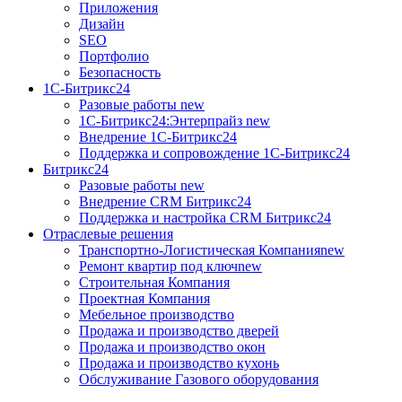
Приложения
Дизайн
SEO
Портфолио
Безопасность
1C-Битрикс24
Разовые работы
new
1С-Битрикс24:Энтерпрайз
new
Внедрение 1C-Битрикс24
Поддержка и сопровождение 1С-Битрикс24
Битрикс24
Разовые работы
new
Внедрение CRM Битрикс24
Поддержка и настройка CRM Битрикс24
Отраслевые решения
Транспортно-Логистическая Компания
new
Ремонт квартир под ключ
new
Строительная Компания
Проектная Компания
Мебельное производство
Продажа и производство дверей
Продажа и производство окон
Продажа и производство кухонь
Обслуживание Газового оборудования