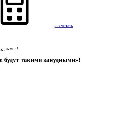
рассчитать
анудными»!
е будут такими занудными»!