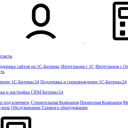
нтакты
ддержка сайтов на 1С-Битрикс
Интеграция с 1С
Интеграция с О
сть
рение 1C-Битрикс24
Поддержка и сопровождение 1С-Битрикс24
ка и настройка CRM Битрикс24
ир под ключ
new
Строительная Компания
Проектная Компания
Ме
ухонь
Обслуживание Газового оборудования