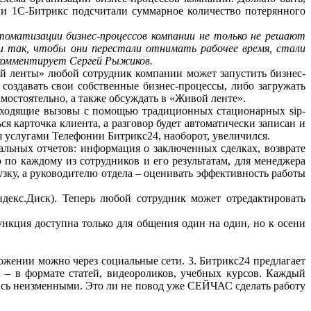
ии 1С-Битрикс подсчитали суммарное количество потерянного
оматизации бизнес-процессов компании не только не решают
ии так, чтобы они перестали отнимать рабочее время, стали
 комментирует Сергей Рыжиков.
й ленты» любой сотрудник компании может запустить бизнес-
создавать свои собственные бизнес-процессы, либо загружать
мостоятельно, а также обсуждать в «Живой ленте».
а входящие вызовы с помощью традиционных стационарных sip-
я карточка клиента, а разговор будет автоматически записан и
ся услугами Телефонии Битрикс24, наоборот, увеличился.
альных отчетов: информация о заключенных сделках, возврате
по каждому из сотрудников и его результатам, для менеджера
зку, а руководителю отдела – оценивать эффективность работы
декс.Диск). Теперь любой сотрудник может отредактировать
нкция доступна только для общения один на один, но к осени
ожении можно через социальные сети. 3. Битрикс24 предлагает
 – в формате статей, видеороликов, учебных курсов. Каждый
лись неизменными. Это ли не повод уже СЕЙЧАС сделать работу