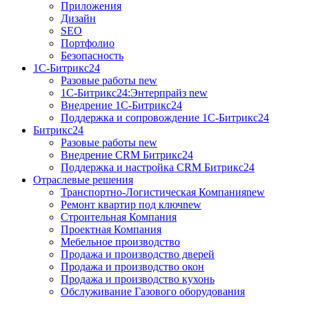
Приложения
Дизайн
SEO
Портфолио
Безопасность
1C-Битрикс24
Разовые работы
new
1С-Битрикс24:Энтерпрайз
new
Внедрение 1C-Битрикс24
Поддержка и сопровождение 1С-Битрикс24
Битрикс24
Разовые работы
new
Внедрение CRM Битрикс24
Поддержка и настройка CRM Битрикс24
Отраслевые решения
Транспортно-Логистическая Компания
new
Ремонт квартир под ключ
new
Строительная Компания
Проектная Компания
Мебельное производство
Продажа и производство дверей
Продажа и производство окон
Продажа и производство кухонь
Обслуживание Газового оборудования