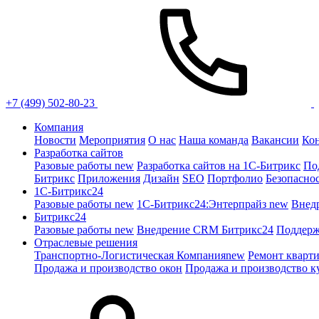
+7 (499) 502-80-23
Компания
Новости
Мероприятия
О нас
Наша команда
Вакансии
Ко
Разработка сайтов
Разовые работы
new
Разработка сайтов на 1С-Битрикс
По
Битрикс
Приложения
Дизайн
SEO
Портфолио
Безопасно
1C-Битрикс24
Разовые работы
new
1С-Битрикс24:Энтерпрайз
new
Внед
Битрикс24
Разовые работы
new
Внедрение CRM Битрикс24
Поддерж
Отраслевые решения
Транспортно-Логистическая Компания
new
Ремонт кварт
Продажа и производство окон
Продажа и производство к