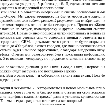
го документа уходит до 5 рабочих дней. Представители компан
уждается в немедленной корректировке.
 как часы. Но зачастую внедренные системы построения и авт
рудников. Мы смогли организовать бизнес-процессы в компан
уководитель мог видеть реальный результат от внедрения», –
о автоматизировать основные бизнес-процессы. Прямо из «Живо
заявление на отпуск, командировку и другие. Компании смогут 
трикс24. Новые бизнес-процессы легко настраивать и менять са
 пользователи сервиса смогут совершать звонки и отвечать н
рировать с CRM, в результате чего при звонке будет открыватьс
ижена до 490 рублей, а охват городов, где можно воспользовать
системой будет намного эффективнее, благодаря внедрению визу
рафике. Отчеты для руководителя будут показывать информацию 
ии. Это позволит менеджеру по продажам отслеживать свою нагру
ми облачными дисками (One Drive, Google Drive, Dropbox, Ян
о должен будет загрузить его последнюю версию.
на. Всего один клик – и собеседник увидит ваш экран. Пока фу
нференц-связи.
дзадачи и чек-листы. 2. Авторизоваться в новом мобильном прил
сервиса смогут легко и быстро найти ответы на свои вопросы
ены на тарифные планы Битрикс24 даже в условиях кризиса оста
 – мы всегда с радостью ответим на все вопросы!
Наши проекты: