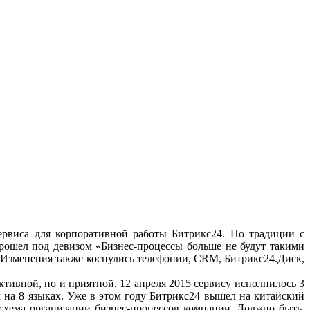
сервиса для корпоративной работы Битрикс24. По традиции с
ошел под девизом «Бизнес-процессы больше не будут такими
. Изменения также коснулись телефонии, CRM, Битрикс24.Диск,
тивной, но и приятной. 12 апреля 2015 сервису исполнилось 3
ах на 8 языках. Уже в этом году Битрикс24 вышел на китайский
 схема организации бизнес-процессов компании. Должно быть,