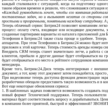
каждый сталкивался с ситуацией, когда на подготовку одно
таким образом времени и решили, что сложившаяся ситуация н
«
Каждый руководитель хочет, чтобы его компания работала
поставленных задач, но и вызывают негатив со стороны сот
простыми и прозрачными, понятными каждому сотруднику. А р
Теперь облачный сервис Битрик24 позволяет компаниям легк
процесс: оплату счета, входящие или исходящие документы, 
созданные партнерами варианты из каталога приложений для Би
Телефония в Битрикс24 также стала проще и удобнее. Теперь
аппаратов. При этом Телефонию в Битрикс24 можно будет интег
приложен к этой карточке. Теперь стоимость аренды номера сн
Внедрить CRM теперь станет значительно легче, а работа с 
клиентов, прибыли и другие данные будет отображаться на г
будет отображаться его место в рейтинге сотрудников компан
менеджера.
Кроме того, Битрикс24.Диск теперь интегрирован с внешни
документ, а тот, кому этот документ затем понадобится, прост
При видеозвонке теперь доступна функция демонстрации экра
разработчики обещали предоставить такую возможность и в ко
Вот еще некоторые обновления сервиса:
1. В шаблонных задачах появляется возможность создавать по
новый формат Технической поддержки. Теперь пользователи 
материал будет соответствовать запросу и дорабатываться. Ц
в компании более приятной, быстрой и эффективной? ЗВОНИТЕ