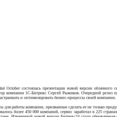
tal October состоялась презентация новой версии облачного 
тор компании 1С-Битрикс Сергей Рыжиков. Очередной релиз пр
 настраивать и оптимизировать бизнес-процессы своей компании
ы для работы компании, призванные сделать ее не только продук
овалось более 450 000 компаний, сервис заработал в 225 стран
хстане. Изюминкой новой версии Битрикс24 стала обновленная