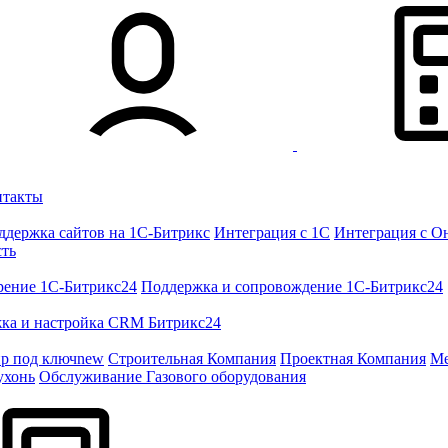
нтакты
ддержка сайтов на 1С-Битрикс
Интеграция с 1С
Интеграция с О
сть
рение 1C-Битрикс24
Поддержка и сопровождение 1С-Битрикс24
ка и настройка CRM Битрикс24
ир под ключ
new
Строительная Компания
Проектная Компания
Ме
ухонь
Обслуживание Газового оборудования