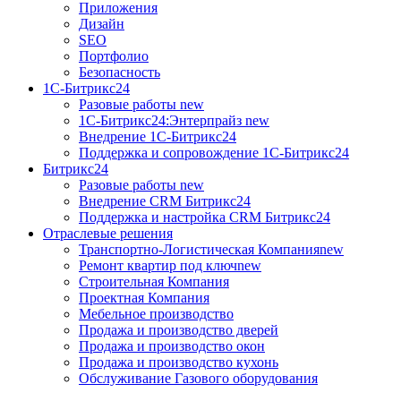
Приложения
Дизайн
SEO
Портфолио
Безопасность
1C-Битрикс24
Разовые работы
new
1С-Битрикс24:Энтерпрайз
new
Внедрение 1C-Битрикс24
Поддержка и сопровождение 1С-Битрикс24
Битрикс24
Разовые работы
new
Внедрение CRM Битрикс24
Поддержка и настройка CRM Битрикс24
Отраслевые решения
Транспортно-Логистическая Компания
new
Ремонт квартир под ключ
new
Строительная Компания
Проектная Компания
Мебельное производство
Продажа и производство дверей
Продажа и производство окон
Продажа и производство кухонь
Обслуживание Газового оборудования