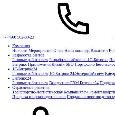
+7 (499) 502-80-23
Компания
Новости
Мероприятия
О нас
Наша команда
Вакансии
Ко
Разработка сайтов
Разовые работы
new
Разработка сайтов на 1С-Битрикс
По
Битрикс
Приложения
Дизайн
SEO
Портфолио
Безопасно
1C-Битрикс24
Разовые работы
new
1С-Битрикс24:Энтерпрайз
new
Внед
Битрикс24
Разовые работы
new
Внедрение CRM Битрикс24
Поддерж
Отраслевые решения
Транспортно-Логистическая Компания
new
Ремонт кварт
Продажа и производство окон
Продажа и производство к