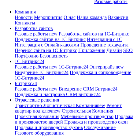
Разовые работы
Компания
Новости
Мероприятия
О нас
Наша команда
Вакансии
Контакты
Разработка сайтов
Разовые работы
new
Разработка сайтов на 1С-Битрикс
Поддержка сайтов на 1С-Битрикс
Интеграция с 1С
Интеграция с Онлайн-кассами
Проведение тех.аудита
Перенос сайта на 1С-Битрикс
Приложения
Дизайн
SEO
Портфолио
Безопасность
1C-Битрикс24
Разовые работы
new
1С-Битрикс24:Энтерпрайз
new
Внедрение 1C-Битрикс24
Поддержка и сопровождение
1С-Битрикс24
Битрикс24
Разовые работы
new
Внедрение CRM Битрикс24
Поддержка и настройка CRM Битрикс24
Отраслевые решения
Транспортно-Логистическая Компания
new
Ремонт
квартир под ключ
new
Строительная Компания
Проектная Компания
Мебельное производство
Продажа
и производство дверей
Продажа и производство окон
Продажа и производство кухонь
Обслуживание
Газового оборудования