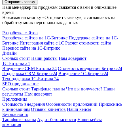
Отправить заявку
Наш менеджер по продажам свяжется с вами в ближайшее
время
Нажимая на кнопку «Отправить заявку», я соглашаюсь на
обработку моих персональных данных
Разработка сайтов
Разработка сайтов на 1С-Битрикс
Поддержка сайтов на 1С-
Битрикс
Интеграция сайта с 1С
Расчет стоимости сайта
Перенос сайта на 1С-Битрикс
Дизайн
Сколько стоит
Наши работы
Нам доверяют
1С-Битрикс24
Внедрение CRM Битрикс24
Стоимость внедрения Битрикс24
Поддержка CRM Битрикс24
Внедрение 1С-Битрикс24
Техподдержка 1С-Битрикс24
SEO продвижение
Сколько стоит
Тарифные планы
Что вы получаете?
Наши
результаты
Нам доверяют
Приложения
Стоимость внедрения
Особенности приложений
Прикоснись
к инновациям
Отзывы клиентов
Наши кейсы
Безопасность
Тарифные планы
Аудит безопасности
Наши кейсы
компания