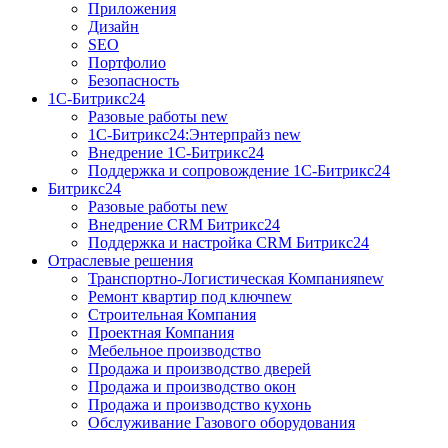
Приложения
Дизайн
SEO
Портфолио
Безопасность
1C-Битрикс24
Разовые работы
new
1С-Битрикс24:Энтерпрайз
new
Внедрение 1C-Битрикс24
Поддержка и сопровождение 1С-Битрикс24
Битрикс24
Разовые работы
new
Внедрение CRM Битрикс24
Поддержка и настройка CRM Битрикс24
Отраслевые решения
Транспортно-Логистическая Компания
new
Ремонт квартир под ключ
new
Строительная Компания
Проектная Компания
Мебельное производство
Продажа и производство дверей
Продажа и производство окон
Продажа и производство кухонь
Обслуживание Газового оборудования