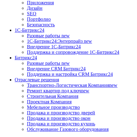
Приложения
Дизайн
SEO
Портфолио
Безопасность
1C-Битрикс24
Разовые работы
new
1С-Битрикс24:Энтерпрайз
new
Внедрение 1C-Битрикс24
Поддержка и сопровождение 1С-Битрикс24
Битрикс24
Разовые работы
new
Внедрение CRM Битрикс24
Поддержка и настройка CRM Битрикс24
Отраслевые решения
Транспортно-Логистическая Компания
new
Ремонт квартир под ключ
new
Строительная Компания
Проектная Компания
Мебельное производство
Продажа и производство дверей
Продажа и производство окон
Продажа и производство кухонь
Обслуживание Газового оборудования