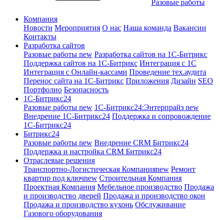
Разовые работы
Компания
Новости
Мероприятия
О нас
Наша команда
Вакансии
Контакты
Разработка сайтов
Разовые работы
new
Разработка сайтов на 1С-Битрикс
Поддержка сайтов на 1С-Битрикс
Интеграция с 1С
Интеграция с Онлайн-кассами
Проведение тех.аудита
Перенос сайта на 1С-Битрикс
Приложения
Дизайн
SEO
Портфолио
Безопасность
1C-Битрикс24
Разовые работы
new
1С-Битрикс24:Энтерпрайз
new
Внедрение 1C-Битрикс24
Поддержка и сопровождение
1С-Битрикс24
Битрикс24
Разовые работы
new
Внедрение CRM Битрикс24
Поддержка и настройка CRM Битрикс24
Отраслевые решения
Транспортно-Логистическая Компания
new
Ремонт
квартир под ключ
new
Строительная Компания
Проектная Компания
Мебельное производство
Продажа
и производство дверей
Продажа и производство окон
Продажа и производство кухонь
Обслуживание
Газового оборудования