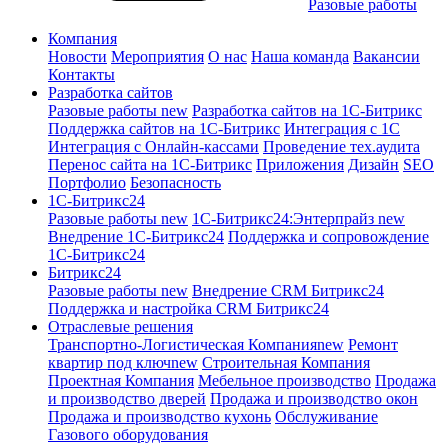
Разовые работы
Компания
Новости
Мероприятия
О нас
Наша команда
Вакансии
Контакты
Разработка сайтов
Разовые работы
new
Разработка сайтов на 1С-Битрикс
Поддержка сайтов на 1С-Битрикс
Интеграция с 1С
Интеграция с Онлайн-кассами
Проведение тех.аудита
Перенос сайта на 1С-Битрикс
Приложения
Дизайн
SEO
Портфолио
Безопасность
1C-Битрикс24
Разовые работы
new
1С-Битрикс24:Энтерпрайз
new
Внедрение 1C-Битрикс24
Поддержка и сопровождение
1С-Битрикс24
Битрикс24
Разовые работы
new
Внедрение CRM Битрикс24
Поддержка и настройка CRM Битрикс24
Отраслевые решения
Транспортно-Логистическая Компания
new
Ремонт
квартир под ключ
new
Строительная Компания
Проектная Компания
Мебельное производство
Продажа
и производство дверей
Продажа и производство окон
Продажа и производство кухонь
Обслуживание
Газового оборудования