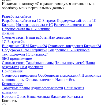
Нажимая на кнопку «Отправить заявку», я соглашаюсь на
обработку моих персональных данных
Разработка сайтов
Разработка сайтов на 1С-Битрикс
Поддержка сайтов на 1С-
Битрикс
Интеграция сайта с 1С
Расчет стоимости сайта
Перенос сайта на 1С-Битрикс
Дизайн
Сколько стоит
Наши работы
Нам доверяют
1С-Битрикс24
Внедрение CRM Битрикс24
Стоимость внедрения Битрикс24
Поддержка CRM Битрикс24
Внедрение 1С-Битрикс24
Техподдержка 1С-Битрикс24
SEO продвижение
Сколько стоит
Тарифные планы
Что вы получаете?
Наши
результаты
Нам доверяют
Приложения
Стоимость внедрения
Особенности приложений
Прикоснись
к инновациям
Отзывы клиентов
Наши кейсы
Безопасность
Тарифные планы
Аудит безопасности
Наши кейсы
компания
Новости
О нас
Наша команда
Вакансии
Контакты
Контакты