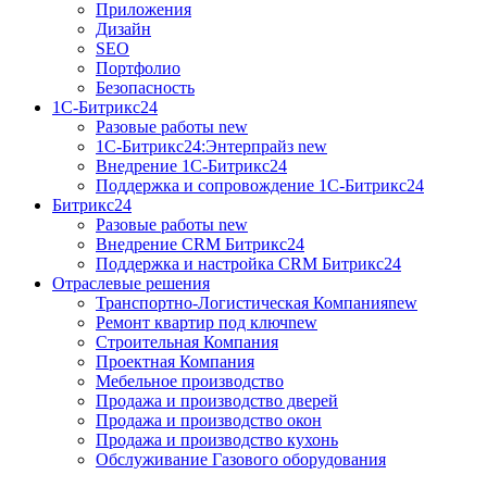
Приложения
Дизайн
SEO
Портфолио
Безопасность
1C-Битрикс24
Разовые работы
new
1С-Битрикс24:Энтерпрайз
new
Внедрение 1C-Битрикс24
Поддержка и сопровождение 1С-Битрикс24
Битрикс24
Разовые работы
new
Внедрение CRM Битрикс24
Поддержка и настройка CRM Битрикс24
Отраслевые решения
Транспортно-Логистическая Компания
new
Ремонт квартир под ключ
new
Строительная Компания
Проектная Компания
Мебельное производство
Продажа и производство дверей
Продажа и производство окон
Продажа и производство кухонь
Обслуживание Газового оборудования