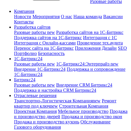
Разовые работы
Компания
Новости
Мероприятия
О нас
Наша команда
Вакансии
Контакты
Разработка сайтов
Разовые работы
new
Разработка сайтов на 1С-Битрикс
Поддержка сайтов на 1С-Битрикс
Интеграция с 1С
Интеграция с Онлайн-кассами
Проведение тех.аудита
Перенос сайта на 1С-Битрикс
Приложения
Дизайн
SEO
Портфолио
Безопасность
1C-Битрикс24
Разовые работы
new
1С-Битрикс24:Энтерпрайз
new
Внедрение 1C-Битрикс24
Поддержка и сопровождение
1С-Битрикс24
Битрикс24
Разовые работы
new
Внедрение CRM Битрикс24
Поддержка и настройка CRM Битрикс24
Отраслевые решения
Транспортно-Логистическая Компания
new
Ремонт
квартир под ключ
new
Строительная Компания
Проектная Компания
Мебельное производство
Продажа
и производство дверей
Продажа и производство окон
Продажа и производство кухонь
Обслуживание
Газового оборудования