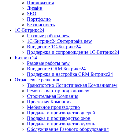
Приложения
Дизайн
SEO
Портфолио
Безопасность
1C-Битрикс24
Разовые работы
new
1С-Битрикс24:Энтерпрайз
new
Внедрение 1C-Битрикс24
Поддержка и сопровождение 1С-Битрикс24
Битрикс24
Разовые работы
new
Внедрение CRM Битрикс24
Поддержка и настройка CRM Битрикс24
Отраслевые решения
Транспортно-Логистическая Компания
new
Ремонт квартир под ключ
new
Строительная Компания
Проектная Компания
Мебельное производство
Продажа и производство дверей
Продажа и производство окон
Продажа и производство кухонь
Обслуживание Газового оборудования