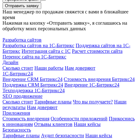
Отправить заявку
Наш менеджер по продажам свяжется с вами в ближайшее
время
Нажимая на кнопку «Отправить заявку», я соглашаюсь на
обработку моих персональных данных
Разработка сайтов
Разработка сайтов на 1С-Битрикс
Поддержка сайтов на 1С-
Битрикс
Интеграция сайта с 1С
Расчет стоимости сайта
Перенос сайта на 1С-Битрикс
Дизайн
Сколько стоит
Наши работы
Нам доверяют
1С-Битрикс24
Внедрение CRM Битрикс24
Стоимость внедрения Битрикс24
Поддержка CRM Битрикс24
Внедрение 1С-Битрикс24
Техподдержка 1С-Битрикс24
SEO продвижение
Сколько стоит
Тарифные планы
Что вы получаете?
Наши
результаты
Нам доверяют
Приложения
Стоимость внедрения
Особенности приложений
Прикоснись
к инновациям
Отзывы клиентов
Наши кейсы
Безопасность
Тарифные планы
Аудит безопасности
Наши кейсы