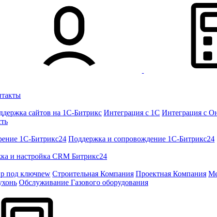
нтакты
ддержка сайтов на 1С-Битрикс
Интеграция с 1С
Интеграция с О
сть
рение 1C-Битрикс24
Поддержка и сопровождение 1С-Битрикс24
ка и настройка CRM Битрикс24
ир под ключ
new
Строительная Компания
Проектная Компания
Ме
ухонь
Обслуживание Газового оборудования