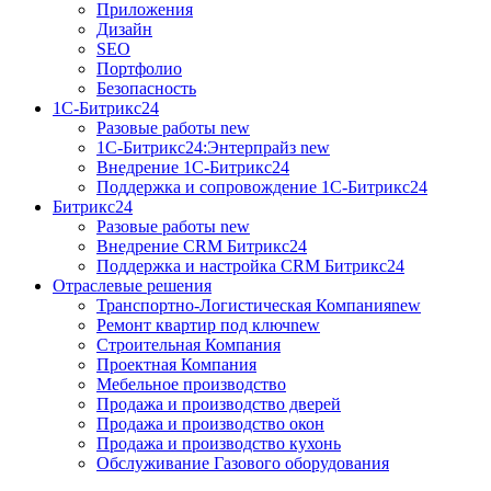
Приложения
Дизайн
SEO
Портфолио
Безопасность
1C-Битрикс24
Разовые работы
new
1С-Битрикс24:Энтерпрайз
new
Внедрение 1C-Битрикс24
Поддержка и сопровождение 1С-Битрикс24
Битрикс24
Разовые работы
new
Внедрение CRM Битрикс24
Поддержка и настройка CRM Битрикс24
Отраслевые решения
Транспортно-Логистическая Компания
new
Ремонт квартир под ключ
new
Строительная Компания
Проектная Компания
Мебельное производство
Продажа и производство дверей
Продажа и производство окон
Продажа и производство кухонь
Обслуживание Газового оборудования