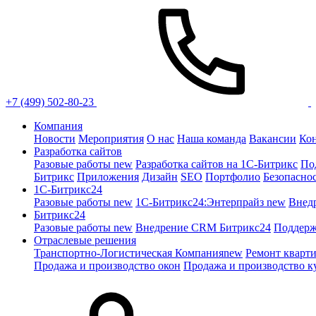
+7 (499) 502-80-23
Компания
Новости
Мероприятия
О нас
Наша команда
Вакансии
Ко
Разработка сайтов
Разовые работы
new
Разработка сайтов на 1С-Битрикс
По
Битрикс
Приложения
Дизайн
SEO
Портфолио
Безопасно
1C-Битрикс24
Разовые работы
new
1С-Битрикс24:Энтерпрайз
new
Внед
Битрикс24
Разовые работы
new
Внедрение CRM Битрикс24
Поддерж
Отраслевые решения
Транспортно-Логистическая Компания
new
Ремонт кварт
Продажа и производство окон
Продажа и производство к