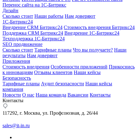
Перенос сайта на 1С-Битрикс
Дизайн
Сколько стоит
Наши работы
Нам доверяют
1С-Битрикс24
Внедрение CRM Битрикс24
Стоимость внедрения Битрикс24
Поддержка CRM Битрикс24
Внедрение 1С-Битрикс24
Техподдержка 1С-Битрикс24
SEO продвижение
Сколько стоит
Тарифные планы
Что вы получаете?
Наши
результаты
Нам доверяют
Приложения
Стоимость внедрения
Особенности приложений
Прикоснись
к инновациям
Отзывы клиентов
Наши кейсы
Безопасность
Тарифные планы
Аудит безопасности
Наши кейсы
компания
Новости
О нас
Наша команда
Вакансии
Контакты
Контакты
117292, г. Москва, ул. Профсоюзная, д. 26/44
sales@it-in.ru