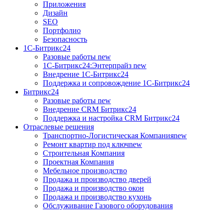
Приложения
Дизайн
SEO
Портфолио
Безопасность
1C-Битрикс24
Разовые работы
new
1С-Битрикс24:Энтерпрайз
new
Внедрение 1C-Битрикс24
Поддержка и сопровождение 1С-Битрикс24
Битрикс24
Разовые работы
new
Внедрение CRM Битрикс24
Поддержка и настройка CRM Битрикс24
Отраслевые решения
Транспортно-Логистическая Компания
new
Ремонт квартир под ключ
new
Строительная Компания
Проектная Компания
Мебельное производство
Продажа и производство дверей
Продажа и производство окон
Продажа и производство кухонь
Обслуживание Газового оборудования