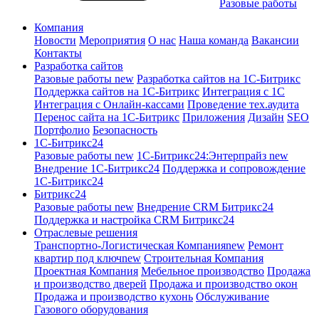
Разовые работы
Компания
Новости
Мероприятия
О нас
Наша команда
Вакансии
Контакты
Разработка сайтов
Разовые работы
new
Разработка сайтов на 1С-Битрикс
Поддержка сайтов на 1С-Битрикс
Интеграция с 1С
Интеграция с Онлайн-кассами
Проведение тех.аудита
Перенос сайта на 1С-Битрикс
Приложения
Дизайн
SEO
Портфолио
Безопасность
1C-Битрикс24
Разовые работы
new
1С-Битрикс24:Энтерпрайз
new
Внедрение 1C-Битрикс24
Поддержка и сопровождение
1С-Битрикс24
Битрикс24
Разовые работы
new
Внедрение CRM Битрикс24
Поддержка и настройка CRM Битрикс24
Отраслевые решения
Транспортно-Логистическая Компания
new
Ремонт
квартир под ключ
new
Строительная Компания
Проектная Компания
Мебельное производство
Продажа
и производство дверей
Продажа и производство окон
Продажа и производство кухонь
Обслуживание
Газового оборудования