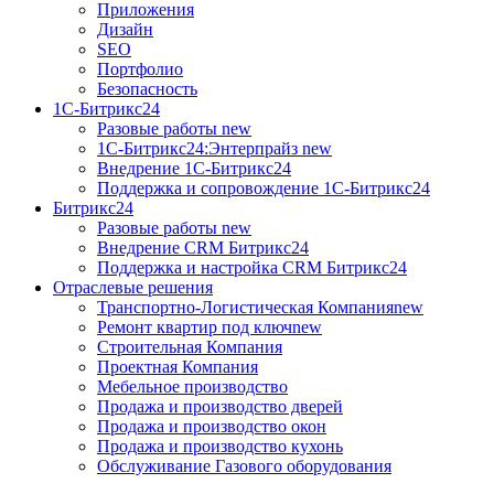
Приложения
Дизайн
SEO
Портфолио
Безопасность
1C-Битрикс24
Разовые работы
new
1С-Битрикс24:Энтерпрайз
new
Внедрение 1C-Битрикс24
Поддержка и сопровождение 1С-Битрикс24
Битрикс24
Разовые работы
new
Внедрение CRM Битрикс24
Поддержка и настройка CRM Битрикс24
Отраслевые решения
Транспортно-Логистическая Компания
new
Ремонт квартир под ключ
new
Строительная Компания
Проектная Компания
Мебельное производство
Продажа и производство дверей
Продажа и производство окон
Продажа и производство кухонь
Обслуживание Газового оборудования