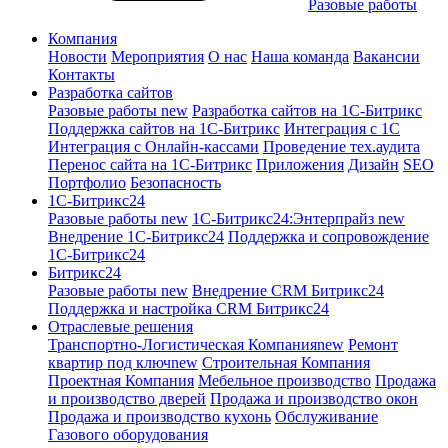
Разовые работы
Компания
Новости
Мероприятия
О нас
Наша команда
Вакансии
Контакты
Разработка сайтов
Разовые работы
new
Разработка сайтов на 1С-Битрикс
Поддержка сайтов на 1С-Битрикс
Интеграция с 1С
Интеграция с Онлайн-кассами
Проведение тех.аудита
Перенос сайта на 1С-Битрикс
Приложения
Дизайн
SEO
Портфолио
Безопасность
1C-Битрикс24
Разовые работы
new
1С-Битрикс24:Энтерпрайз
new
Внедрение 1C-Битрикс24
Поддержка и сопровождение
1С-Битрикс24
Битрикс24
Разовые работы
new
Внедрение CRM Битрикс24
Поддержка и настройка CRM Битрикс24
Отраслевые решения
Транспортно-Логистическая Компания
new
Ремонт
квартир под ключ
new
Строительная Компания
Проектная Компания
Мебельное производство
Продажа
и производство дверей
Продажа и производство окон
Продажа и производство кухонь
Обслуживание
Газового оборудования