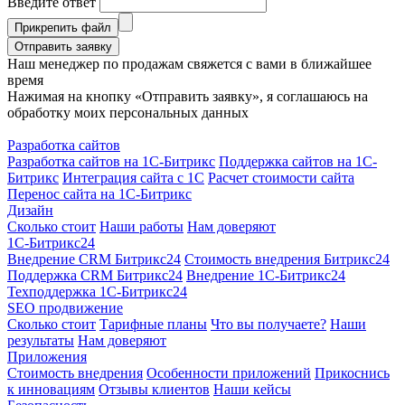
Введите ответ
Прикрепить файл
Отправить заявку
Наш менеджер по продажам свяжется с вами в ближайшее
время
Нажимая на кнопку «Отправить заявку», я соглашаюсь на
обработку моих персональных данных
Разработка сайтов
Разработка сайтов на 1С-Битрикс
Поддержка сайтов на 1С-
Битрикс
Интеграция сайта с 1С
Расчет стоимости сайта
Перенос сайта на 1С-Битрикс
Дизайн
Сколько стоит
Наши работы
Нам доверяют
1С-Битрикс24
Внедрение CRM Битрикс24
Стоимость внедрения Битрикс24
Поддержка CRM Битрикс24
Внедрение 1С-Битрикс24
Техподдержка 1С-Битрикс24
SEO продвижение
Сколько стоит
Тарифные планы
Что вы получаете?
Наши
результаты
Нам доверяют
Приложения
Стоимость внедрения
Особенности приложений
Прикоснись
к инновациям
Отзывы клиентов
Наши кейсы