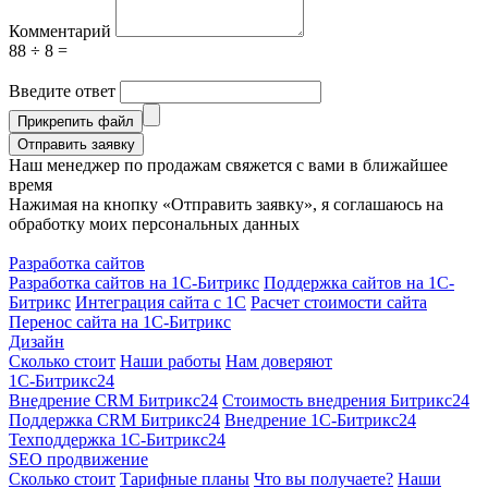
Комментарий
88 ÷ 8 =
Введите ответ
Прикрепить файл
Отправить заявку
Наш менеджер по продажам свяжется с вами в ближайшее
время
Нажимая на кнопку «Отправить заявку», я соглашаюсь на
обработку моих персональных данных
Разработка сайтов
Разработка сайтов на 1С-Битрикс
Поддержка сайтов на 1С-
Битрикс
Интеграция сайта с 1С
Расчет стоимости сайта
Перенос сайта на 1С-Битрикс
Дизайн
Сколько стоит
Наши работы
Нам доверяют
1С-Битрикс24
Внедрение CRM Битрикс24
Стоимость внедрения Битрикс24
Поддержка CRM Битрикс24
Внедрение 1С-Битрикс24
Техподдержка 1С-Битрикс24
SEO продвижение
Сколько стоит
Тарифные планы
Что вы получаете?
Наши