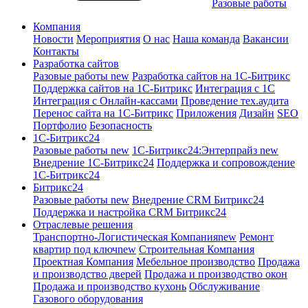
Разовые работы
Компания
Новости
Мероприятия
О нас
Наша команда
Вакансии
Контакты
Разработка сайтов
Разовые работы
new
Разработка сайтов на 1С-Битрикс
Поддержка сайтов на 1С-Битрикс
Интеграция с 1С
Интеграция с Онлайн-кассами
Проведение тех.аудита
Перенос сайта на 1С-Битрикс
Приложения
Дизайн
SEO
Портфолио
Безопасность
1C-Битрикс24
Разовые работы
new
1С-Битрикс24:Энтерпрайз
new
Внедрение 1C-Битрикс24
Поддержка и сопровождение
1С-Битрикс24
Битрикс24
Разовые работы
new
Внедрение CRM Битрикс24
Поддержка и настройка CRM Битрикс24
Отраслевые решения
Транспортно-Логистическая Компания
new
Ремонт
квартир под ключ
new
Строительная Компания
Проектная Компания
Мебельное производство
Продажа
и производство дверей
Продажа и производство окон
Продажа и производство кухонь
Обслуживание
Газового оборудования