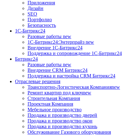
Приложения
Дизайн
SEO
Портфолио
Безопасность
1C-Битрикс24
Разовые работы
new
1С-Битрикс24:Энтерпрайз
new
Внедрение 1C-Битрикс24
Поддержка и сопровождение 1С-Битрикс24
Битрикс24
Разовые работы
new
Внедрение CRM Битрикс24
Поддержка и настройка CRM Битрикс24
Отраслевые решения
Транспортно-Логистическая Компания
new
Ремонт квартир под ключ
new
Строительная Компания
Проектная Компания
Мебельное производство
Продажа и производство дверей
Продажа и производство окон
Продажа и производство кухонь
Обслуживание Газового оборудования