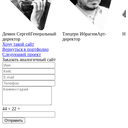
Демин Сергей
Генеральный
Тлецери Ибрагим
Арт-
На
директор
директор
Хочу такой сайт
Вернуться в портфолио
Следующий проект
Заказать
аналогичный сайт
44 ÷ 22 =
Отправить