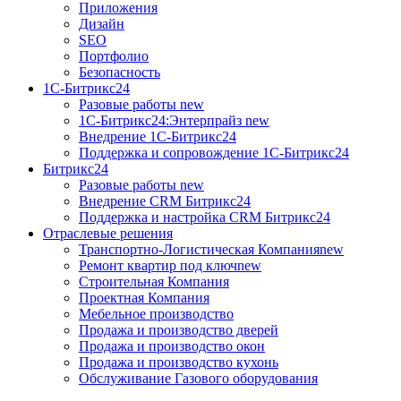
Приложения
Дизайн
SEO
Портфолио
Безопасность
1C-Битрикс24
Разовые работы
new
1С-Битрикс24:Энтерпрайз
new
Внедрение 1C-Битрикс24
Поддержка и сопровождение 1С-Битрикс24
Битрикс24
Разовые работы
new
Внедрение CRM Битрикс24
Поддержка и настройка CRM Битрикс24
Отраслевые решения
Транспортно-Логистическая Компания
new
Ремонт квартир под ключ
new
Строительная Компания
Проектная Компания
Мебельное производство
Продажа и производство дверей
Продажа и производство окон
Продажа и производство кухонь
Обслуживание Газового оборудования