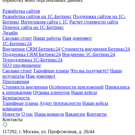
обработку моих персональных данных
Разработка сайтов
Разработка сайтов на 1С-Битрикс
Поддержка сайтов на 1С-
Битрикс
Интеграция сайта с 1С
Расчет стоимости сайта
Перенос сайта на 1С-Битрикс
Дизайн
Сколько стоит
Наши работы
Нам доверяют
1С-Битрикс24
Внедрение CRM Битрикс24
Стоимость внедрения Битрикс24
Поддержка CRM Битрикс24
Внедрение 1С-Битрикс24
Техподдержка 1С-Битрикс24
SEO продвижение
Сколько стоит
Тарифные планы
Что вы получаете?
Наши
результаты
Нам доверяют
Приложения
Стоимость внедрения
Особенности приложений
Прикоснись
к инновациям
Отзывы клиентов
Наши кейсы
Безопасность
Тарифные планы
Аудит безопасности
Наши кейсы
компания
Новости
О нас
Наша команда
Вакансии
Контакты
Контакты
117292, г. Москва, ул. Профсоюзная, д. 26/44