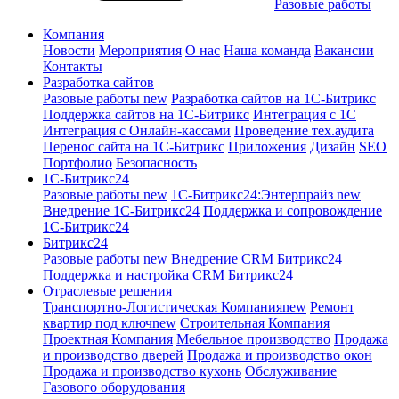
Разовые работы
Компания
Новости
Мероприятия
О нас
Наша команда
Вакансии
Контакты
Разработка сайтов
Разовые работы
new
Разработка сайтов на 1С-Битрикс
Поддержка сайтов на 1С-Битрикс
Интеграция с 1С
Интеграция с Онлайн-кассами
Проведение тех.аудита
Перенос сайта на 1С-Битрикс
Приложения
Дизайн
SEO
Портфолио
Безопасность
1C-Битрикс24
Разовые работы
new
1С-Битрикс24:Энтерпрайз
new
Внедрение 1C-Битрикс24
Поддержка и сопровождение
1С-Битрикс24
Битрикс24
Разовые работы
new
Внедрение CRM Битрикс24
Поддержка и настройка CRM Битрикс24
Отраслевые решения
Транспортно-Логистическая Компания
new
Ремонт
квартир под ключ
new
Строительная Компания
Проектная Компания
Мебельное производство
Продажа
и производство дверей
Продажа и производство окон
Продажа и производство кухонь
Обслуживание
Газового оборудования