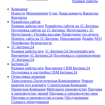
Разовые работы
Компания
Новости
Мероприятия
О нас
Наша команда
Вакансии
Контакты
Разработка сайтов
Разовые работы
new
Разработка сайтов на 1С-Битрикс
Поддержка сайтов на 1С-Битрикс
Интеграция с 1С
Интеграция с Онлайн-кассами
Проведение тех.аудита
Перенос сайта на 1С-Битрикс
Приложения
Дизайн
SEO
Портфолио
Безопасность
1C-Битрикс24
Разовые работы
new
1С-Битрикс24:Энтерпрайз
new
Внедрение 1C-Битрикс24
Поддержка и сопровождение
1С-Битрикс24
Битрикс24
Разовые работы
new
Внедрение CRM Битрикс24
Поддержка и настройка CRM Битрикс24
Отраслевые решения
Транспортно-Логистическая Компания
new
Ремонт
квартир под ключ
new
Строительная Компания
Проектная Компания
Мебельное производство
Продажа
и производство дверей
Продажа и производство окон
Продажа и производство кухонь
Обслуживание
Газового оборудования