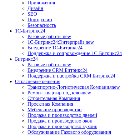
Приложения
Дизайн
SEO
Портфолио
Безопасность
1C-Битрикс24
Разовые работы
new
1С-Битрикс24:Энтерпрайз
new
Внедрение 1C-Битрикс24
Поддержка и сопровождение 1С-Битрикс24
Битрикс24
Разовые работы
new
Внедрение CRM Битрикс24
Поддержка и настройка CRM Битрикс24
Отраслевые решения
Транспортно-Логистическая Компания
new
Ремонт квартир под ключ
new
Строительная Компания
Проектная Компания
Мебельное производство
Продажа и производство дверей
Продажа и производство окон
Продажа и производство кухонь
Обслуживание Газового оборудования