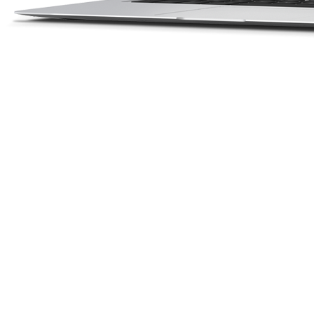
Веб-
разработка
02
Написание контента,
создание дизайна,
программирование