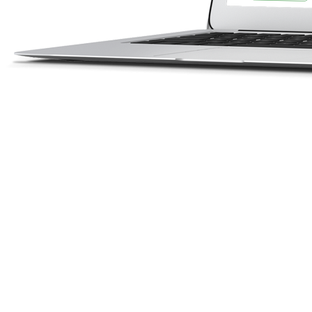
Корпоративн
портал
03
Написание контента,